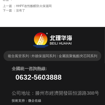
上一篇 ：
HHPF改性酚醛防火保溫闆
下一篇 ：
沒有了
複合風管系列
外牆保溫闆系列
金屬面聚氨酯夾芯闆系列
|
|
全國統一
咨詢熱線:
0632-5603888
公司地址：滕州市經濟開發區恒源路388号
技術支持：微企在線