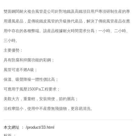
雙面鋼闆耐火複合風管是公司針對地鐵及高鐵項目用戶專項研制生産的專
用通風産品，是傳統鐵皮風管的升級換代産品，解決了傳統風管産品在應
用中存在的各種弊端。該産品根據耐火時間需求分爲：一小時、二小時、
三小時。
主要優勢：
具有防腐和抑菌功能的彩鋼；
風管可達不燃A級；
保溫、吸聲降噪一體性價比高；
可應用于風壓1500Pa工程要求；
美觀大方，重量輕，安裝簡便，節約層高；
沿程摩阻小，使用中不産塵無飛揚物，更容易清洗。
本文網址 ： /product/33.html
标簽 ：