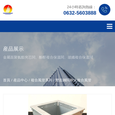
24小時咨詢熱線：
0632-5603888
産品展示
金屬面聚氨酯夾芯闆、酚醛複合保溫闆、玻纖複合保溫闆
首頁
/
産品中心
/
複合風管系列
/
雙面鋼闆耐火複合風管